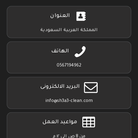
العنوان
المملكة العربية السعودية
الهاتف
0567194962
البريد الالكترونى
info@sh3a3-clean.com
مواعيد العمل
من 8 ص الي ١٢ م