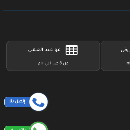
رونى
مواعيد العمل
in
من 8 ص الي ١٢ م
إتصل بنا