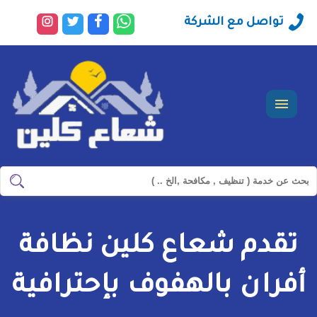
راسلنا
تابعنا
تابعنا
تابعنا
تواصل مع الشركة
عبر
على
على
على
الواتساب
فيسبوك
تويتر
انستجرا
القائمة
ابحث
ابحث
في
شركة
تقدم شعاع كلين نظافة
سيرفس
تاون
أفران بالهفوف بإحترافية