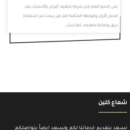
على النحو العام فان شركة تنظيف أفران بالأحساء، تعد
الخيار الأول والوجهة المثالية لكل من يبحث عن استعادة
بريق وكفاءة مطبخه، كما حيث…
شعاع كلين
نسعد بتقديم خدماتنا لكم ونسعد ايضاً بتواصلكم