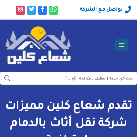
راسلنا
تابعنا
تابعنا
تابعنا
تواصل مع الشركة
عبر
على
على
على
الواتساب
فيسبوك
تويتر
انستجرا
القائمة
ابحث
ابحث
في
شركة
تقدم شعاع كلين مميزات
سيرفس
تاون
شركة نقل أثاث بالدمام