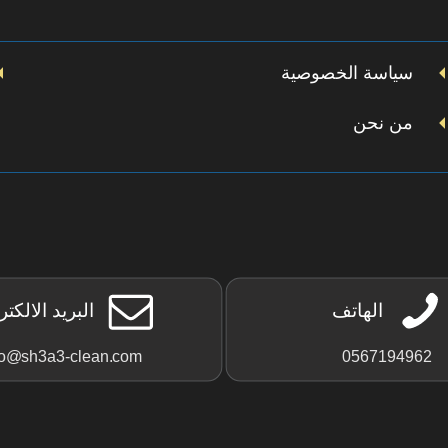
سياسة الخصوصية
من نحن
الهاتف
البريد الالكت
fo@sh3a3-clean.com
0567194962