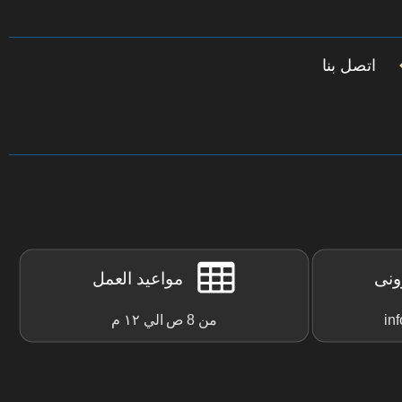
اتصل بنا
رونى
مواعيد العمل
in
من 8 ص الي ١٢ م