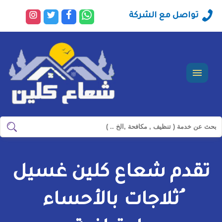
راسلنا
تابعنا
تابعنا
تابعنا
تواصل مع الشركة
عبر
على
على
على
الواتساب
فيسبوك
تويتر
انستجرا
القائمة
ابحث
ابحث
في
شركة
تقدم شعاع كلين غسيل
سيرفس
تاون
ُثلاجات بالأحساء