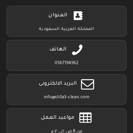
العنوان
المملكة العربية السعودية
الهاتف
0567194962
البريد الالكترونى
info@sh3a3-clean.com
مواعيد العمل
من 8 ص الي ١٢ م