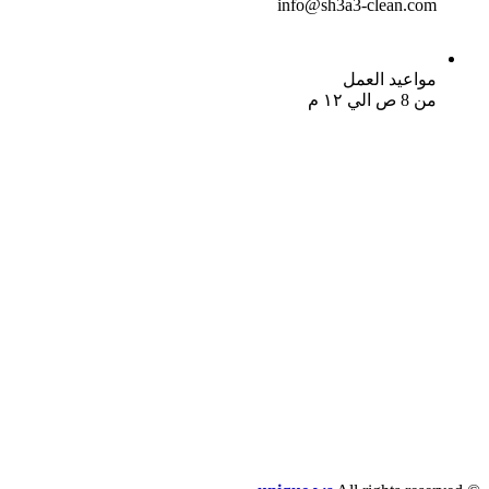
info@sh3a3-clean.com
مواعيد العمل
من 8 ص الي ١٢ م