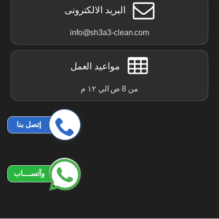
البريد الالكترونى
info@sh3a3-clean.com
مواعيد العمل
من 8 ص الي ١٢ م
إتصل بنا
وآتســــاب