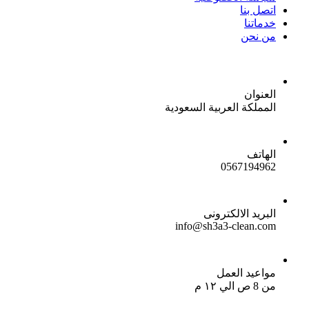
اتصل بنا
خدماتنا
من نحن
العنوان
المملكة العربية السعودية
الهاتف
0567194962
البريد الالكترونى
info@sh3a3-clean.com
مواعيد العمل
من 8 ص الي ١٢ م