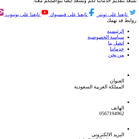
نسعد بتقديم خدماتنا لكم ونسعد ايضاً بتواصلكم معنا:
تابعنا على تويتر
تابعنا على فيسبوك
تابعنا على يوتيوب
روابط قد تهمك
الرئيسيه
سياسة الخصوصية
اتصل بنا
خدماتنا
من نحن
العنوان
المملكة العربية السعودية
الهاتف
0567194962
البريد الالكترونى