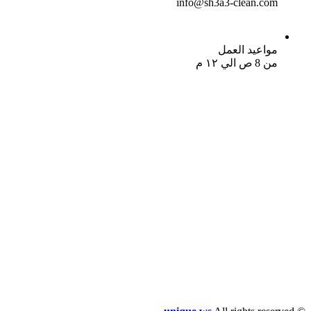
info@sh3a3-clean.com
مواعيد العمل
من 8 ص الي ١٢ م