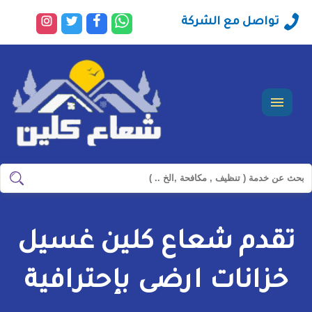
راسلنا
تابعنا
تابعنا
تابعنا
تواصل مع الشركة
عبر
على
على
على
الواتساب
فيسبوك
تويتر
انستجرا
القائمة
ابحث
ابحث
في
شركة
تقدم شعاع كلين غسيل
سيرفس
تاون
خزانات ارضى بإحترافية