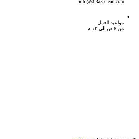
info@sh3a3-clean.com
مواعيد العمل
من 8 ص الي ١٢ م