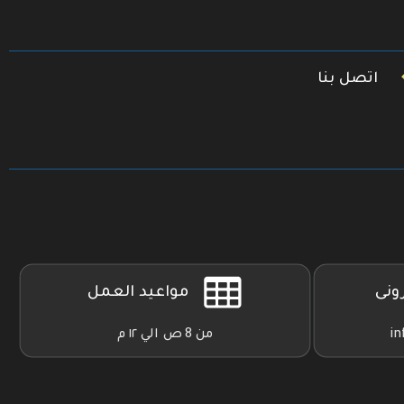
اتصل بنا
رونى
مواعيد العمل
in
من 8 ص الي ١٢ م