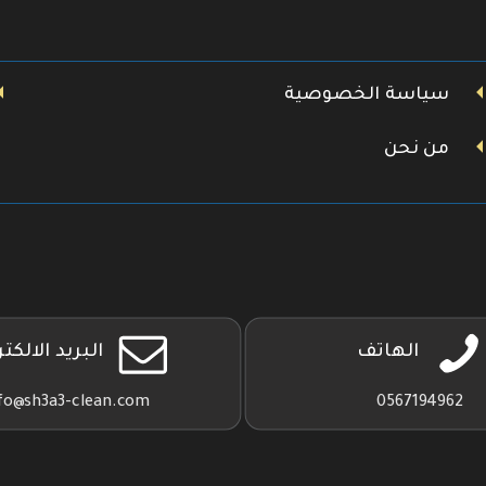
سياسة الخصوصية
من نحن
الهاتف
البريد الالكت
fo@sh3a3-clean.com
0567194962