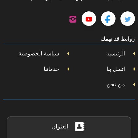
تابعنا
تابعنا
تابعنا
تابعنا
على
إنستجرام
على
على
على
روابط قد تهمك
تويتر
فيسبوك
يوتيوب
الرئيسيه
سياسة الخصوصية
اتصل بنا
خدماتنا
من نحن
العنوان