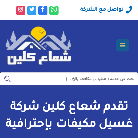
راسلنا
تابعنا
تابعنا
تابعنا
تواصل مع الشركة
عبر
على
على
على
الواتساب
فيسبوك
تويتر
انستجرا
القائمة
ابحث
ابحث
في
شركة
تقدم شعاع كلين شركة
سيرفس
تاون
غسيل مكيفات بإحترافية