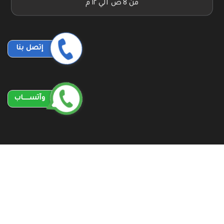
من 8 ص الي ١٢ م
إتصل بنا
وآتســــاب
unique ws
All rights reserved
©