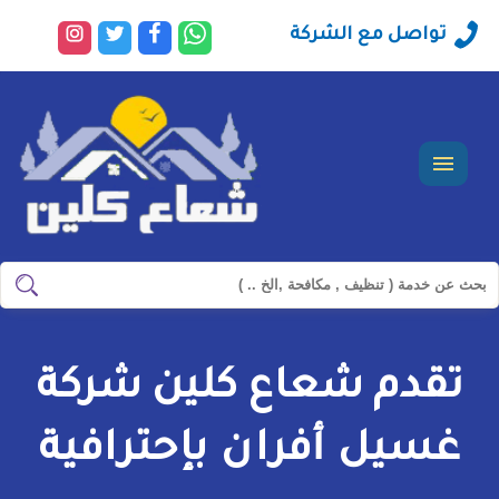
راسلنا
تابعنا
تابعنا
تابعنا
تواصل مع الشركة
عبر
على
على
على
الواتساب
فيسبوك
تويتر
انستجرا
القائمة
ابحث
ابحث
في
شركة
تقدم شعاع كلين شركة
سيرفس
تاون
غسيل أفران بإحترافية