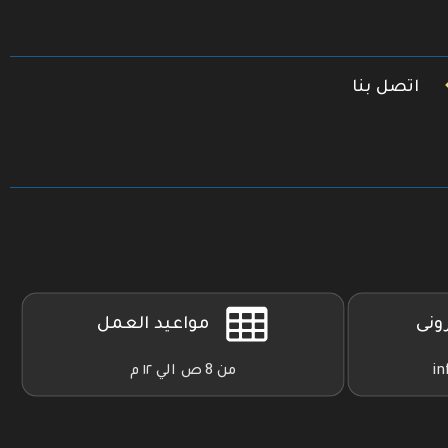
اتصل بنا
رونى
مواعيد العمل
in
من 8 ص الي ١٢ م