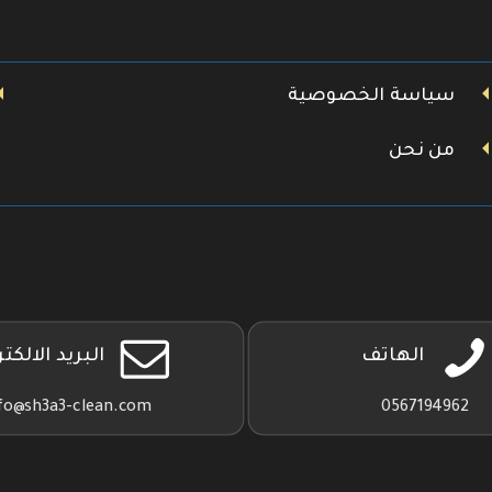
سياسة الخصوصية
من نحن
الهاتف
البريد الالكت
fo@sh3a3-clean.com
0567194962