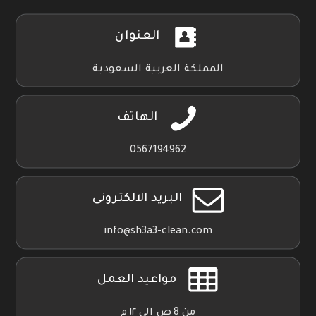
العنوان
المملكة العربية السعودية
الهاتف
0567194962
البريد الالكترونى
info@sh3a3-clean.com
مواعيد العمل
من 8 ص الي ١٢ م