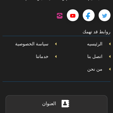
تابعنا
تابعنا
تابعنا
تابعنا
على
إنستجرام
على
على
على
روابط قد تهمك
تويتر
فيسبوك
يوتيوب
الرئيسيه
سياسة الخصوصية
اتصل بنا
خدماتنا
من نحن
العنوان