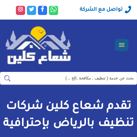
راسلنا
تابعنا
تابعنا
تابعنا
تواصل مع الشركة
عبر
على
على
على
الواتساب
فيسبوك
تويتر
انستجرا
القائمة
ابحث
ابحث
في
شركة
تقدم شعاع كلين شركات
سيرفس
تاون
تنظيف بالرياض بإحترافية