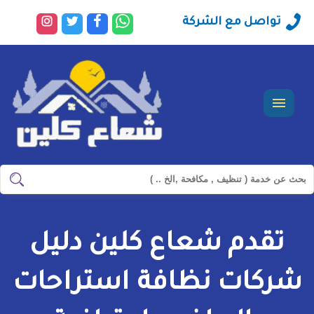
راسلنا
تابعنا
تابعنا
تابعنا
تواصل مع الشركة
عبر
على
على
على
الواتساب
فيسبوك
تويتر
انستجرا
القائمة
ابحث
ابحث
في
شركة
تقدم شعاع كلين دليل
سيرفس
تاون
شركات نظافة استراحات