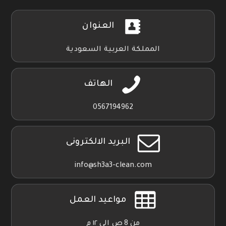
العنوان
المملكة العربية السعودية
الهاتف
0567194962
البريد الالكترونى
info@sh3a3-clean.com
مواعيد العمل
من 8 ص الي ١٢ م