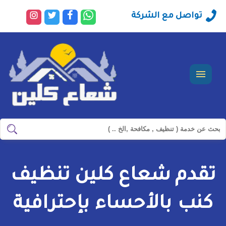
راسلنا
تابعنا
تابعنا
تابعنا
تواصل مع الشركة
عبر
على
على
على
الواتساب
فيسبوك
تويتر
انستجرا
القائمة
ابحث
ابحث
في
شركة
تقدم شعاع كلين تنظيف
سيرفس
تاون
كنب بالأحساء بإحترافية