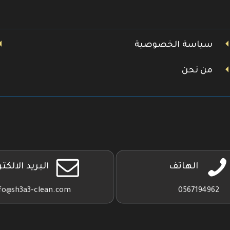
سياسة الخصوصية
من نحن
الهاتف
البريد الالكت
fo@sh3a3-clean.com
0567194962