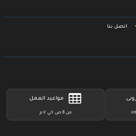
اتصل بنا
رونى
مواعيد العمل
in
من 8 ص الي ١٢ م