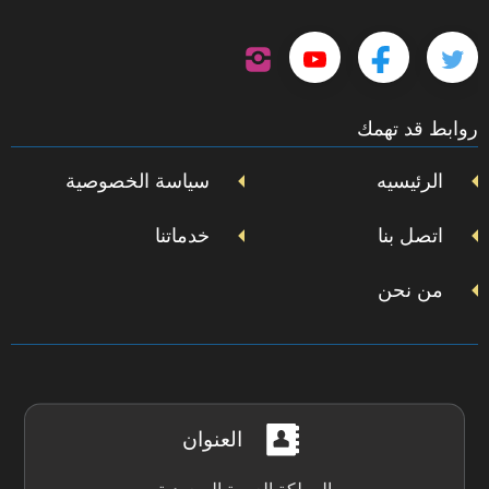
تابعنا
تابعنا
تابعنا
تابعنا
على
إنستجرام
على
على
على
روابط قد تهمك
تويتر
فيسبوك
يوتيوب
الرئيسيه
سياسة الخصوصية
اتصل بنا
خدماتنا
من نحن
العنوان