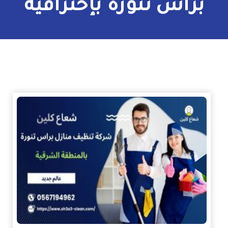
براس تنورة بإحترافية
زيد