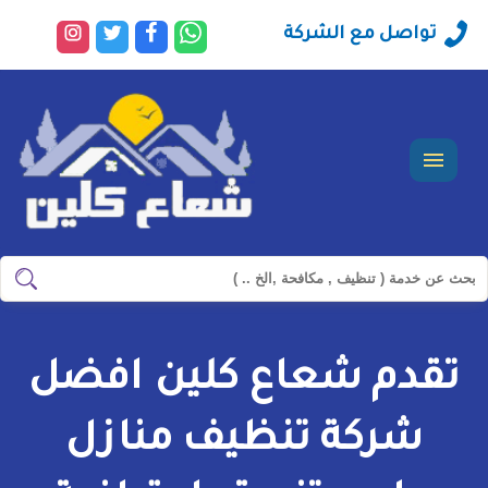
راسلنا
تابعنا
تابعنا
تابعنا
تواصل مع الشركة
عبر
على
على
على
الواتساب
فيسبوك
تويتر
انستجرا
القائمة
ابحث
ابحث
في
شركة
تقدم شعاع كلين افضل
سيرفس
تاون
شركة تنظيف منازل