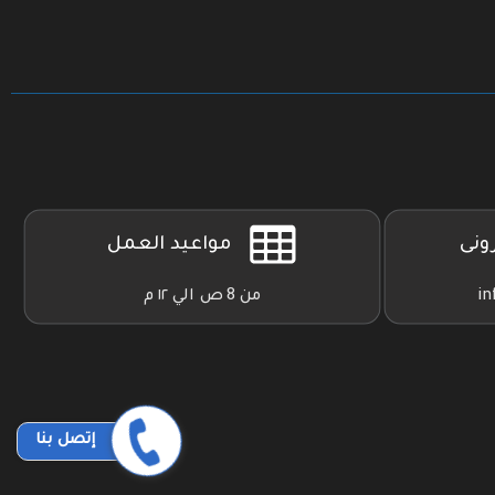
رونى
مواعيد العمل
in
من 8 ص الي ١٢ م
إتصل بنا