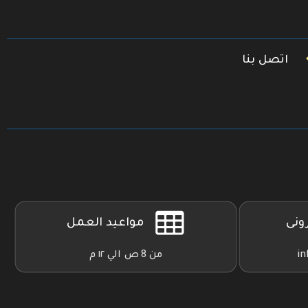
اتصل بنا
رونى
مواعيد العمل
in
من 8 ص الي ١٢ م