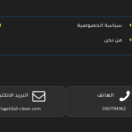
سياسة الخصوصية
من نحن
الهاتف
البريد الالكت
fo@sh3a3-clean.com
0567194962