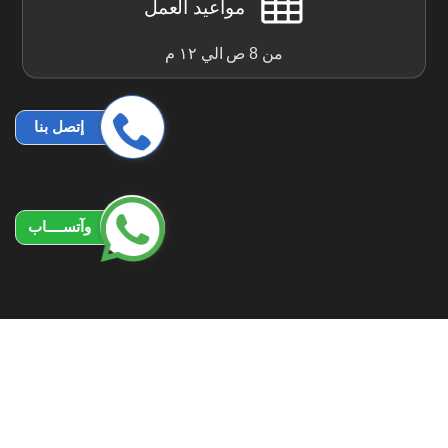
مواعيد العمل
من 8 ص الي ١٢ م
إتصل بنا
وآتســــاب