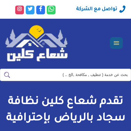
راسلنا
تابعنا
تابعنا
تابعنا
تواصل مع الشركة
عبر
على
على
على
الواتساب
فيسبوك
تويتر
انستجرا
القائمة
ابحث
ابحث
في
شركة
تقدم شعاع كلين نظافة
سيرفس
تاون
سجاد بالرياض بإحترافية