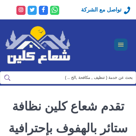
راسلنا
تابعنا
تابعنا
تابعنا
تواصل مع الشركة
عبر
على
على
على
الواتساب
فيسبوك
تويتر
انستجرا
القائمة
ابحث
ابحث
في
شركة
تقدم شعاع كلين نظافة
سيرفس
تاون
ستائر بالهفوف بإحترافية