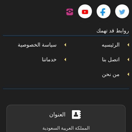
تابعنا
تابعنا
تابعنا
تابعنا
على
إنستجرام
على
على
على
روابط قد تهمك
تويتر
فيسبوك
يوتيوب
الرئيسيه
سياسة الخصوصية
اتصل بنا
خدماتنا
من نحن
العنوان
المملكة العربية السعودية