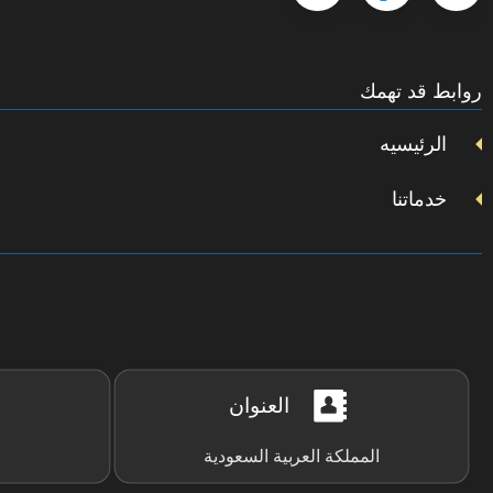
على
إنستجرام
على
على
على
تويتر
روابط قد تهمك
فيسبوك
يوتيوب
الرئيسيه
خدماتنا
العنوان
المملكة العربية السعودية