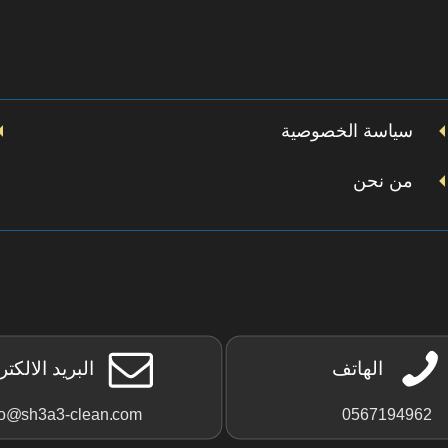
سياسة الخصوصية
من نحن
الهاتف
البريد الالكت
fo@sh3a3-clean.com
0567194962