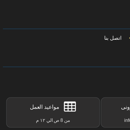
اتصل بنا
رونى
مواعيد العمل
in
من 8 ص الي ١٢ م