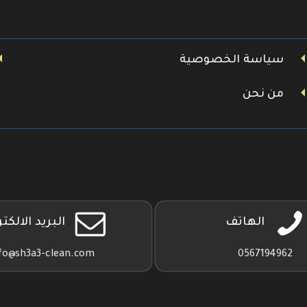
سياسة الخصوصية
من نحن
الهاتف
البريد الالكت
fo@sh3a3-clean.com
0567194962