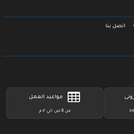
اتصل بنا
رونى
مواعيد العمل
in
من 8 ص الي ١٢ م