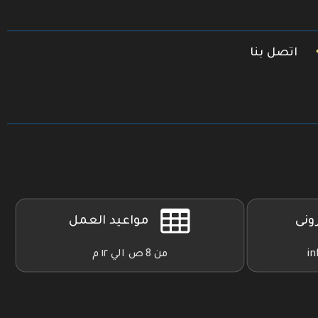
اتصل بنا
رونى
مواعيد العمل
in
من 8 ص الي ١٢ م