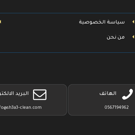
سياسة الخصوصية
من نحن
الهاتف
البريد الالكت
fo@sh3a3-clean.com
0567194962