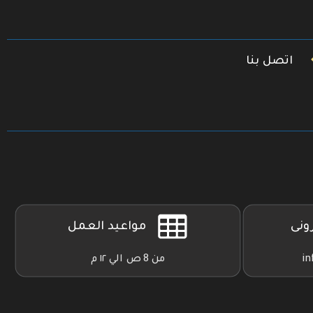
اتصل بنا
رونى
مواعيد العمل
in
من 8 ص الي ١٢ م