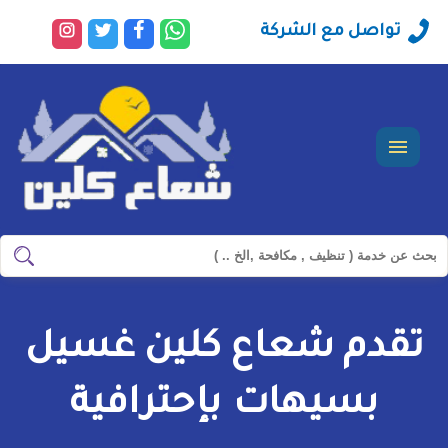
راسلنا
تابعنا
تابعنا
تابعنا
تواصل مع الشركة
عبر
على
على
على
الواتساب
فيسبوك
تويتر
انستجرا
القائمة
ابحث
ابحث
في
شركة
تقدم شعاع كلين غسيل
سيرفس
تاون
بسيهات بإحترافية