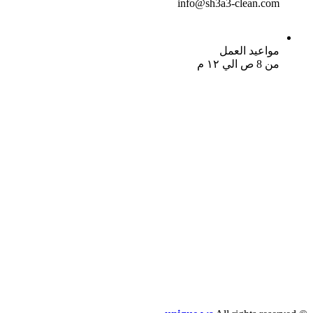
info@sh3a3-clean.com
مواعيد العمل
من 8 ص الي ١٢ م