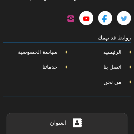
تابعنا
تابعنا
تابعنا
تابعنا
على
إنستجرام
على
على
على
روابط قد تهمك
تويتر
فيسبوك
يوتيوب
الرئيسيه
سياسة الخصوصية
اتصل بنا
خدماتنا
من نحن
العنوان