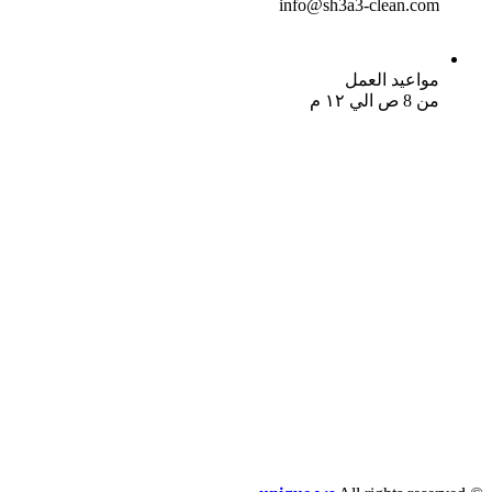
info@sh3a3-clean.com
مواعيد العمل
من 8 ص الي ١٢ م