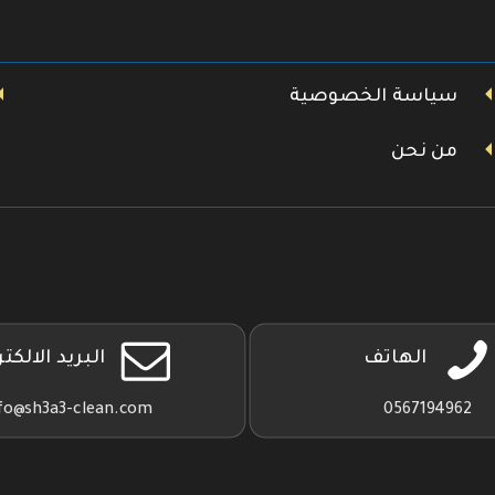
سياسة الخصوصية
من نحن
الهاتف
البريد الالكت
fo@sh3a3-clean.com
0567194962