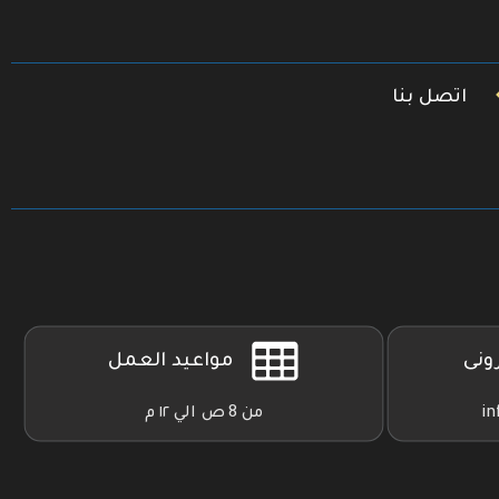
اتصل بنا
رونى
مواعيد العمل
in
من 8 ص الي ١٢ م