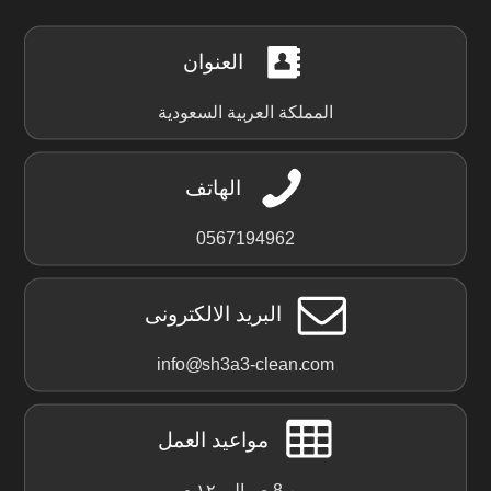
العنوان
المملكة العربية السعودية
الهاتف
0567194962
البريد الالكترونى
info@sh3a3-clean.com
مواعيد العمل
من 8 ص الي ١٢ م