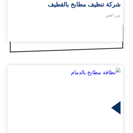
شركة تنظيف مطابخ بالقطيف
من افض
زيد