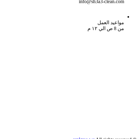
info@sh3a3-clean.com
مواعيد العمل
من 8 ص الي ١٢ م