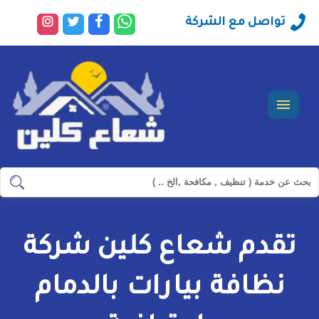
راسلنا
تابعنا
تابعنا
تابعنا
تواصل مع الشركة
عبر
على
على
على
الواتساب
فيسبوك
تويتر
انستجرا
القائمة
ابحث
ابحث
في
شركة
تقدم شعاع كلين شركة
سيرفس
تاون
نظافة بيارات بالدمام