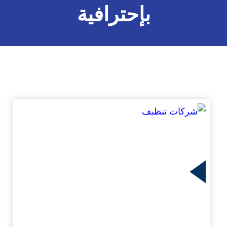
بإحترافية
زيد