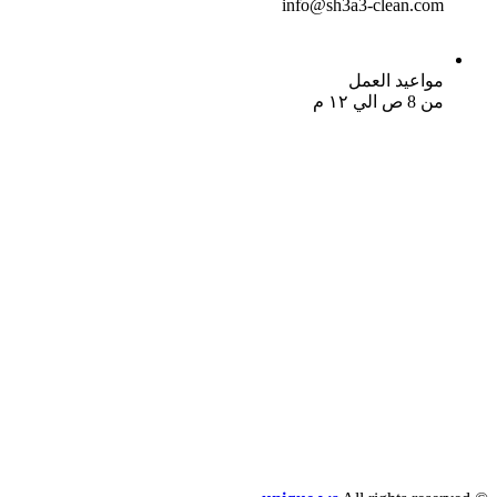
info@sh3a3-clean.com
مواعيد العمل
من 8 ص الي ١٢ م