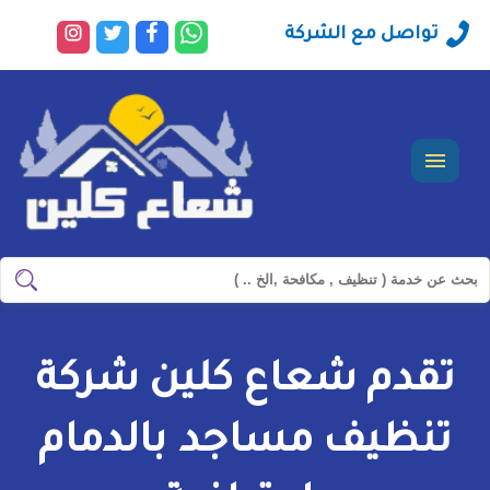
راسلنا
تابعنا
تابعنا
تابعنا
تواصل مع الشركة
عبر
على
على
على
الواتساب
فيسبوك
تويتر
انستجرا
القائمة
ابحث
ابحث
في
شركة
تقدم شعاع كلين شركة
سيرفس
تاون
تنظيف مساجد بالدمام