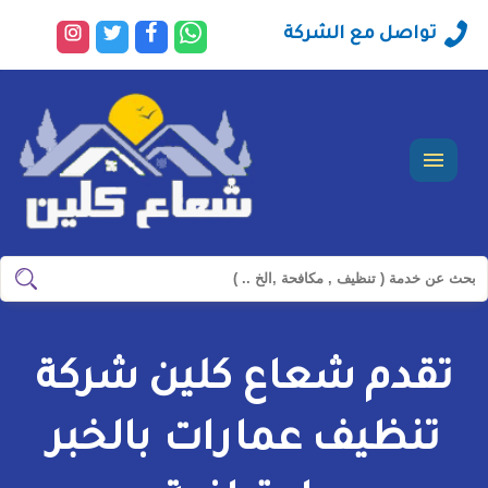
راسلنا
تابعنا
تابعنا
تابعنا
تواصل مع الشركة
عبر
على
على
على
الواتساب
فيسبوك
تويتر
انستجرا
القائمة
ابحث
ابحث
في
شركة
تقدم شعاع كلين شركة
سيرفس
تاون
تنظيف عمارات بالخبر