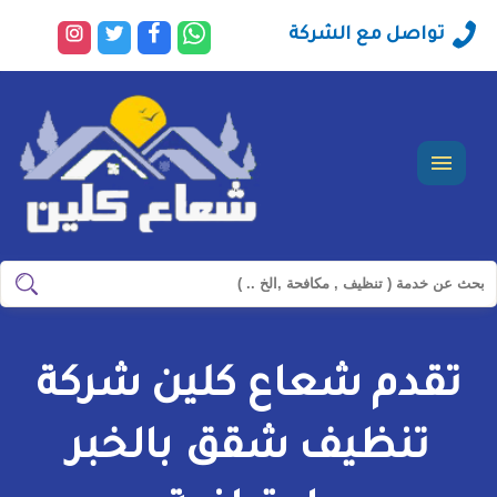
راسلنا
تابعنا
تابعنا
تابعنا
تواصل مع الشركة
عبر
على
على
على
الواتساب
فيسبوك
تويتر
انستجرا
القائمة
ابحث
ابحث
في
شركة
تقدم شعاع كلين شركة
سيرفس
تاون
تنظيف شقق بالخبر