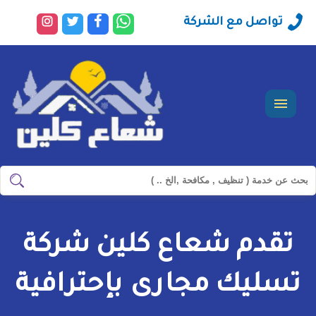
راسلنا
تابعنا
تابعنا
تابعنا
تواصل مع الشركة
عبر
على
على
على
الواتساب
فيسبوك
تويتر
انستجرا
القائمة
ابحث
ابحث
في
شركة
تقدم شعاع كلين شركة
سيرفس
تاون
تسليك مجارى بإحترافية