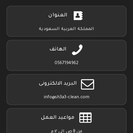
العنوان
المملكة العربية السعودية
الهاتف
0567194962
البريد الالكترونى
info@sh3a3-clean.com
مواعيد العمل
من 8 ص الي ١٢ م