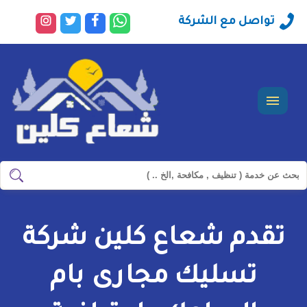
راسلنا
تابعنا
تابعنا
تابعنا
تواصل مع الشركة
عبر
على
على
على
الواتساب
فيسبوك
تويتر
انستجرا
القائمة
ابحث
ابحث
في
شركة
تقدم شعاع كلين شركة
سيرفس
تاون
تسليك مجارى بام