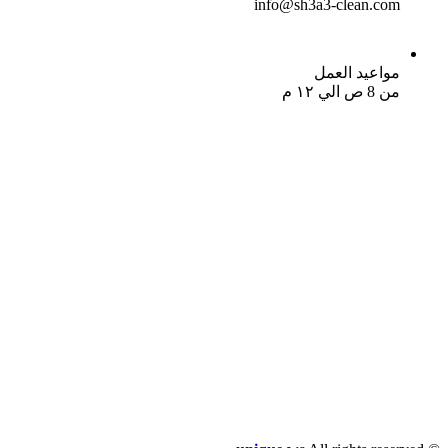
info@sh3a3-clean.com
مواعيد العمل
من 8 ص الي ١٢ م